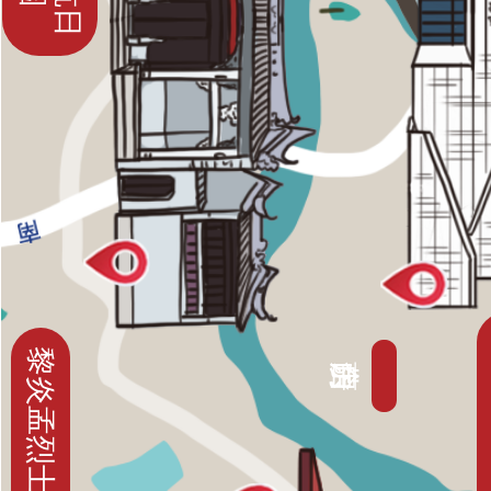
黎炎孟烈士故居