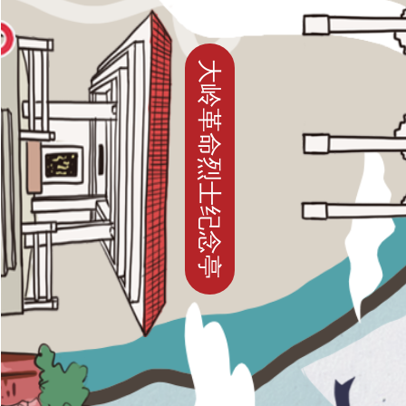
大岭革命烈士纪念亭